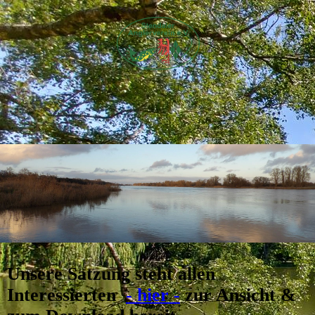
Unsere Satzung steht allen
Interessierten
- hier -
zur Ansicht &